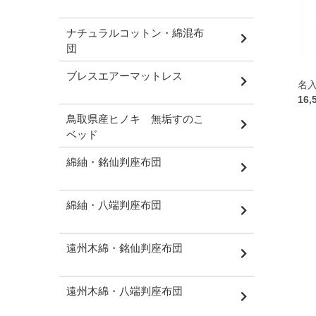
ナチュラルコットン・綿混布
団
ブレスエアーマットレス
名入
16,
鳥取県産ヒノキ 無垢すのこ
ベッド
綿紬・銘仙判座布団
綿紬・八端判座布団
遠州木綿・銘仙判座布団
遠州木綿・八端判座布団