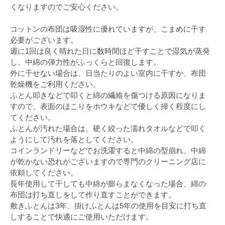
くなりますのでご安心ください。
コットンの布団は吸湿性に優れていますが、こまめに干す
必要がございます。
週に1回は良く晴れた日に数時間ほど干すことで湿気が蒸発
し、中綿の弾力性がふっくらと回復します。
外に干せない場合は、日当たりのよい室内に干すか、布団
乾燥機をご利用ください。
ふとん叩きなどで叩くと綿の繊維を傷つける原因になりま
すので、表面のほこりをホウキなどで優しく掃く程度にし
てください。
ふとんが汚れた場合は、硬く絞った濡れタオルなどで叩く
ようにして汚れを落としてください。
コインランドリーなどでお洗濯すると中綿の型崩れ、中綿
が乾かない恐れがございますので専門のクリーニング店に
依頼してください。
長年使用して干しても中綿が膨らまなくなった場合、綿の
布団は打ち直しをして作り直すことができます。
敷きふとんは3年、掛けふとんは5年の使用を目安に打ち直
しすることで快適にご使用いただけます。