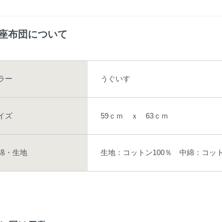
座布団について
ラー
うぐいす
イズ
59ｃｍ ｘ 63ｃｍ
綿・生地
生地：コットン100％ 中綿：コット