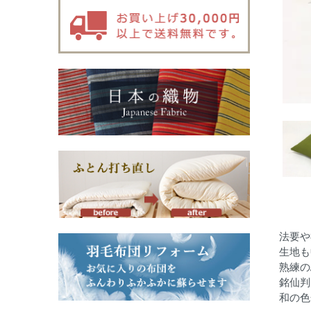
法要や
生地も
熟練の
銘仙判
和の色