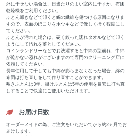
外に干せない場合は、日当たりのよい室内に干すか、布団
乾燥機をご利用ください。
ふとん叩きなどで叩くと綿の繊維を傷つける原因になりま
すので、表面のほこりをホウキなどで優しく掃く程度にし
てください。
ふとんが汚れた場合は、硬く絞った濡れタオルなどで叩く
ようにして汚れを落としてください。
コインランドリーなどでお洗濯すると中綿の型崩れ、中綿
が乾かない恐れがございますので専門のクリーニング店に
依頼してください。
長年使用して干しても中綿が膨らまなくなった場合、綿の
布団は打ち直しをして作り直すことができます。
敷きふとんは3年、掛けふとんは5年の使用を目安に打ち直
しすることで快適にご使用いただけます。
お届け日数
オーダーメイドの為、ご注文をいただいてから約2ヵ月でお
届けします。